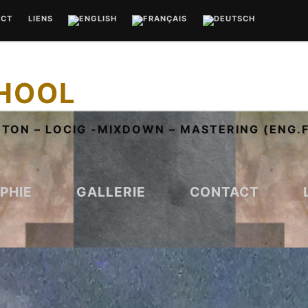
ACT
LIENS
CHOOL
TON – LOCIG -MIXDOWN – MASTERING (ENG.F
PHIE
GALLERIE
CONTACT